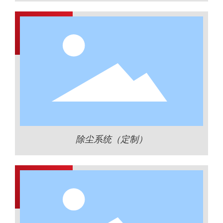
除尘系统（定制）