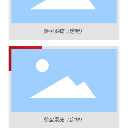
除尘系统（定制）
除尘系统（定制）